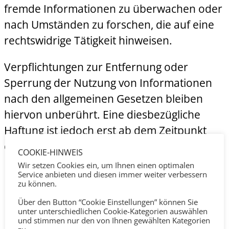
fremde Informationen zu überwachen oder
nach Umständen zu forschen, die auf eine
rechtswidrige Tätigkeit hinweisen.
Verpflichtungen zur Entfernung oder
Sperrung der Nutzung von Informationen
nach den allgemeinen Gesetzen bleiben
hiervon unberührt. Eine diesbezügliche
Haftung ist jedoch erst ab dem Zeitpunkt
der Kenntnis einer konkreten
COOKIE-HINWEIS
Rechtsverletzung möglich. Bei
Wir setzen Cookies ein, um Ihnen einen optimalen
Service anbieten und diesen immer weiter verbessern
Bekanntwerden von entsprechenden
zu können.
Rechtsverletzungen werden wir diese
Über den Button “Cookie Einstellungen” können Sie
Inhalte umgehend entfernen.
unter unterschiedlichen Cookie-Kategorien auswählen
und stimmen nur den von Ihnen gewählten Kategorien