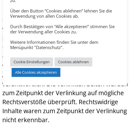
zu.
Haftung für Links
Über den Button “Cookies ablehnen” lehnen Sie die
Verwendung von allen Cookies ab.
Unser Angebot enthält Links zu externen
Durch Bestätigen von “Alle akzeptieren” stimmen Sie
Websites Dritter, auf deren Inhalte wir
der Verwendung aller Cookies zu.
keinen Einfluss haben. Deshalb können wir
Weitere Informationen finden Sie unter dem
für diese fremden Inhalte auch keine
Menüpunkt "Datenschutz".
Gewähr übernehmen. Für die Inhalte der
Cookie Einstellungen
Cookies ablehnen
verlinkten Seiten ist stets der jeweilige
Alle Cookies akzeptieren
Anbieter oder Betreiber der Seiten
verantwortlich. Die verlinkten Seiten wurden
zum Zeitpunkt der Verlinkung auf mögliche
Rechtsverstöße überprüft. Rechtswidrige
Inhalte waren zum Zeitpunkt der Verlinkung
nicht erkennbar.